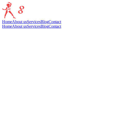
Home
About us
Services
Blog
Contact
Home
About us
Services
Blog
Contact
SMALL GROUP TRANING
Il
Small Group Training
è la soluzione perfetta per chi desidera un al
Leggi di più