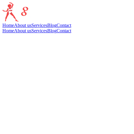
Home
About us
Services
Blog
Contact
Home
About us
Services
Blog
Contact
SMALL GROUP TRANING
Il
Small Group Training
è la soluzione perfetta per chi desidera un
allenamen...