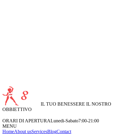
Leggi di più
FITNESS CLASS
Le
Fitness Class
sono il modo perfetto per allenarti in gruppo,
migliorare la...
Leggi di più
HEALT COACHING
Il
Health Coaching
è un servizio esclusivo di consulenza e
accompagnamento pe...
Leggi di più
ONLINE COACHING
Il
Online Coaching
è la soluzione perfetta per chi desidera un
percorso di al...
IL TUO BENESSERE IL NOSTRO
OBBIETTIVO
Leggi di più
ORARI DI APERTURA
Lunedi-Sabato
7:00-21:00
MENU
Home
About us
Services
Blog
Contact